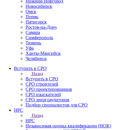
Нижний Новгород
Новосибирск
Омск
Пермь
Пятигорск
Ростов-на-Дону
Самара
Симферополь
Тюмень
Уфа
Ханты-Мансийск
Челябинск
Вступить в СРО
Назад
Вступить в СРО
СРО строителей
СРО проектировщиков
СРО изыскателей
СРО энергоаудиторов
Подбор специалистов для СРО
НРС
Назад
НРС
Независимая оценка квалификации (НОК)