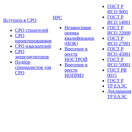
ГОСТ Р
ИСО 9001
ГОСТ Р
НРС
Вступить в СРО
ИСО 14001
Независимая
ГОСТ Р
СРО строителей
оценка
ИСО 22000
СРО
квалификации
ГОСТ Р
проектировщиков
(НОК)
ИСО 27001
СРО изыскателей
Внесение в
ГОСТ Р
СРО
реестр
ИСО 45001
энергоаудиторов
НОСТРОЙ
ГОСТ Р
Подбор
Внесение в
ИСО 50001
специалистов для
реестр
ГОСТ РВ
СРО
НОПРИЗ
0015
ГОСТ Р
ТР ЕАЭС
Декларация
ТР ЕАЭС