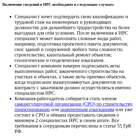
Включение сведений в НРС необходимо в следующих случаях:
Специалист хочет подтвердить свою квалификацию и
трудовой стаж на инженерных и руководящих
должностях для дальнейшего трудоустройства на более
выгодных для себя условиях. После включения в НРС
специалист может выполнять сложные виды работ,
например, подготовка проектного пакета документов;
снос зданий и сооружений любого типа сложности;
строительство, капитальный ремонт объектов;
геологические и геодезические изыскания.
Специалист компании намерен подписывать акты
выполненных работ, законченного строительства на
участках и объектах, а также акты приемки объектов,
когда подписание вышеупомянутых документов по
контракту с заказчиком должно осуществляться именно
специалистом НРС.
Компания-работодатель собирается стать членом
саморегулируемой организации (СРО) по строительству
,
проектированию
или
инженерным изысканиям
или уже
состоит в СРО и обязана предоставить сведения о
минимум 2 специалистах НРС в своем штате. Все
требования к сотрудникам перечислены в статье 55 ГрК
РФ.